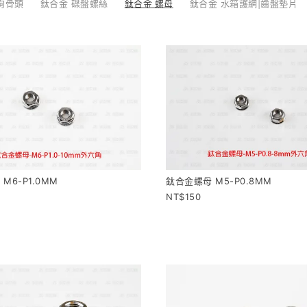
|狗骨頭
鈦合金 碟盤螺絲
鈦合金 螺母
鈦合金 水箱護網|齒盤墊片
M6-P1.0MM
鈦合金螺母 M5-P0.8MM
150