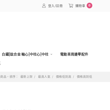
0
登入/註冊
購物車
白鐵|鈦合金 輪心|中柱心|中柱
電動車周邊零配件
區
 個商品，排序：
最新上架
最高人氣
價格低到高
價格高到低