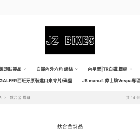
維鎖頭貼製品
白鐵內外六角 螺絲
內星型|TR白鐵 螺絲
GALFER西班牙原裝進口來令片/碟盤
JS manuf. 偉士牌Vespa專
品
鈦合金 螺母
共 14
鈦合金製品