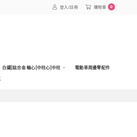
0
登入/註冊
購物車
白鐵|鈦合金 輪心|中柱心|中柱
電動車周邊零配件
區