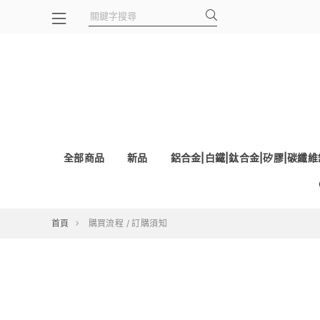
全部商品
新品
鋁合金|白鐵|鈦合金|矽膠|碳纖
首頁
購買流程 / 訂購須知