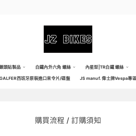
維鎖頭貼製品
白鐵內外六角 螺絲
內星型|TR白鐵 螺絲
GALFER西班牙原裝進口來令片/碟盤
JS manuf. 偉士牌Vespa專
購買流程 / 訂購須知