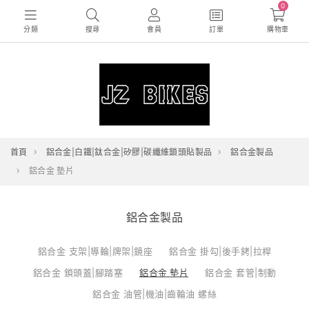
0
分類
搜尋
會員
訂單
購物車
首頁
鋁合金|白鐵|鈦合金|矽膠|碳纖維鎖頭貼製品
鋁合金製品
鋁合金 墊片
鋁合金製品
鋁合金 支架|導輪|牌架|鏡座
鋁合金 掛勾|後手銬|拉桿
鋁合金 鎖頭蓋|腳踏塞
鋁合金 墊片
鋁合金 套管|制動
鋁合金 油管|機油|齒輪油 螺絲