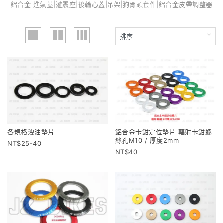
鋁合金 進氣蓋|避震座|後輪心蓋|吊架|狗骨頭套件|鋁合金皮帶調整器
各規格洩油墊片
鋁合金卡鉗定位墊片 輻射卡鉗螺
絲孔M10 / 厚度2mm
25-40
40