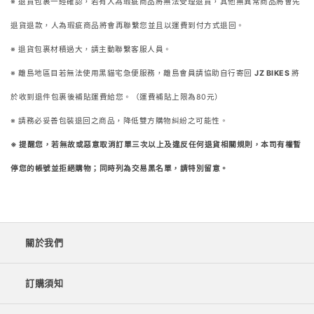
※ 退貨包裹一經確認，若有人為瑕疵商品將無法受理退貨，其他無異常商品將會先
退貨退款，人為瑕疵商品將會再聯繫您並且以運費到付方式退回。
※ 退貨包裹材積過大，請主動聯繫客服人員。
※ 離島地區目若無法使用黑貓宅急便服務，離島會員請協助自行寄回
JZ BIKES
將
於收到退件包裹後補貼運費給您。（運費補貼上限為80元）
※ 請務必妥善包裝退回之商品，降低雙方購物糾紛之可能性。
※
提醒您，若無故或惡意取消訂單三次以上及違反任何退貨相關規則，本司有權暫
停您的帳號並拒絕購物；同時列為交易黑名單，請特別留意。
關於我們
訂購須知