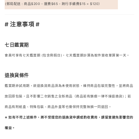
(郵局配送 : 商品$200 - 運費$65 - 跨行手續費$15 = $120）
# 注意事項 #
七日鑑賞期
會員可享有七天鑑賞期 (包含例假日)，七天鑑賞期計算為取件簽收單算第一天。
退換貨條件
鑑賞期非試用期，欲退換貨商品須為未使用狀態，維持商品包裝完整性，並將商品
放回原包裝，
且不影響二次銷售之全新商品（商品若有鎖痕一律不接退換貨)；若
商品有附紙盒、特殊包裝、商品外盒等也需保持完整無損一同退回。
※ 如有不符上述條件，將不受理您的退換貨申請或酌收費用，請留意避免影響您的
權益。