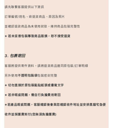
請先聯繫客服提供以下資訊
訂單編號/姓名、欲退貨商品、原因及照片
並確認退貨商品為未使用狀態，維持商品包裝完整性
※ 若未妥善包裝導致商品毀損，恕不接受退貨
3. 包裹寄回
客服將提供寄件資料，請將退貨商品連同原包裝/訂單明細
另外使用
不透明包裝袋
包裝密封完整
※ 切勿直接於原包裝黏貼紙張或書寫文字
※ 若非瑕疵問題，需自行負擔費用寄回
※若產品瑕疵問題，客服確認後會與您確認收件地址並安排黑貓宅急便
收件並採運費到付(您無須負擔運費)