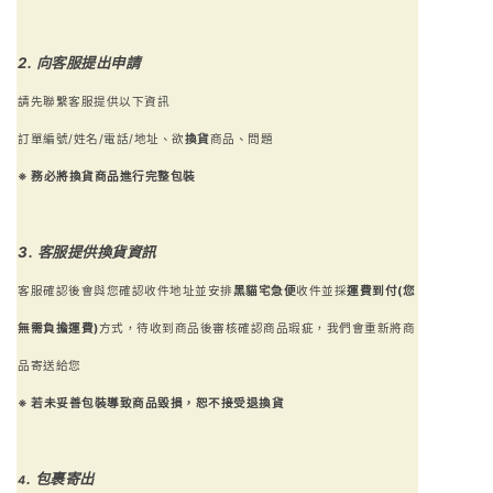
2.
向客服提出申請
請先聯繫客服提供以下資訊
訂單編號/姓名/電話/地址、欲
換貨
商品、問題
※ 務必將換貨商品進行完整包裝
3.
客服提供換貨資訊
客服確認後會與您確認收件地址並安排
黑貓
宅急便
收件並採
運費
到付(您
無需負擔運費)
方式，待
收到商品後審核確認商品瑕疵，我們會重新將商
品寄送給您
※ 若未妥善包裝導致商品毀損，恕不接受退換貨
. 包裹寄出
4