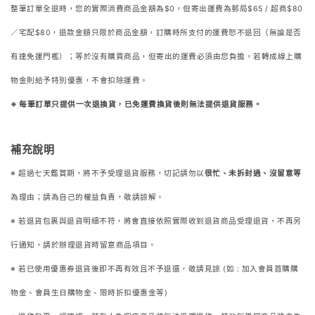
整筆訂單全退時，您的實際消費商品金額為$0，但寄出運費為郵局$65 / 超商$80
／宅配$80，退款金額只限於商品金額，訂購時所支付的運費恕不退回（無論是否
有達免運門檻）；等於沒有購買商品，但寄出的運費必須由您負擔，若轉成線上購
物金則給予特別優惠，不會扣除運費。
※ 每筆訂單只提供一次退換貨，
已免運費換貨後則無法提供退貨服務。
補充說明
※ 超過七天鑑賞期，將不予受理退貨服務，切記請勿以
很忙、未拆封過、沒留意等
為理由；請為自己的權益負責，敬請諒解。
※ 若退貨包裹與退貨明細不符，將會直接依照實際收到退貨商品受理退貨，不再另
行通知，請於辦理退貨時留意商品項目。
※ 若已使用優惠券退貨後即不再有效且不予退還，敬請見諒 (如 : 加入會員首購購
物金、會員生日購物金、限時折扣優惠金等)