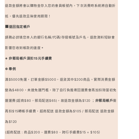
退款金額將會以購物金存入您的會員帳號內，下次消費時系統將自動折
抵，優先退款且無使用期限！
■
退回指定帳戶
請務必詳填您本人的銀行名稱/代碼/存摺帳號及戶名，退款資料短缺會
影響您收到帳款的速度
。
※ 非郵局帳戶須扣15元手續費
✲ 舉例
滿$5000免運，訂單金額$5000，退貨其中$200商品。實際消費金額
變為$4800，未達免運門檻，除了自行負擔寄回運費會再加扣除當初免
運運費(超商$80，郵局配送$65)，故退款金額為$120 ；
非郵局帳戶
需
再扣$15轉帳手續費，超商配送 退款金額為$105 / 郵局配送 退款金額
為$120
(超商配送 : 商品$200 - 運費$80 - 跨行手續費$15 = $105）