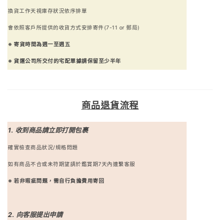
換貨工作天視庫存狀況依序排單
會依照客戶所提供的收貨方式安排寄件(7-11 or 郵局)
※ 寄貨時間為週一至週五
※ 貨運公司所交付的宅配單據請保留至少半年
商品
退貨流程
1.
收到商品請立即打開包裹
確實檢查商品狀況/規格問題
如有商品不合或未符期望請於鑑賞期7天內連繫客服
※ 若非瑕疵問題，需自行負擔費用寄回
2. 向客服提出申請