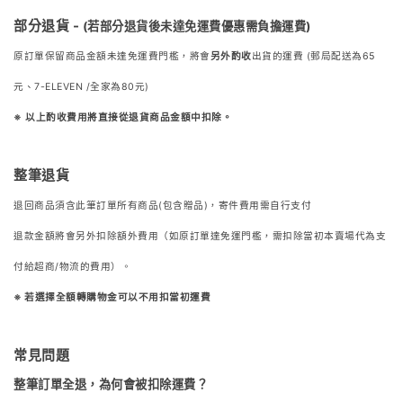
部分退貨 -
(若部分退貨後未
達免運費優惠需負擔運費)
原訂單保留商品金額未達免運費門檻，將會
另外酌收
出貨的運費 (郵局配送為65
元、7-ELEVEN /全家為80元)
※
以上酌收費用將直接從退貨商品金額中扣除。
整筆退貨
退回商品須含此筆訂單所有商品(包含贈品)，寄件費用需自行支付
退款金額將會另外扣除額外費用（如原訂單達免運門檻，需扣除當初本賣場代為支
付給超商/物流的費用）。
※ 若選擇全額轉購物金可以不用扣當初運費
常見問題
整筆訂單全退，為何會被扣除運費？