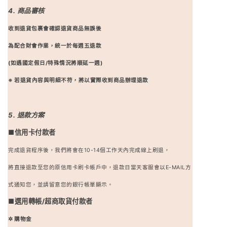
4. 商品審核
收到退貨包裹會確認退貨商品無誤後
為配合財會作業，統一於每週五退款
(如遇國定假日/特殊情況將順延一週)
※ 若退貨內容與明細不符，將以實際收到商品辦理退款
5. 退款方案
■信用卡付款者
完成退貨程序後，我們將會在10-14個工作天內完成線上刷退，
將直接退款至您的原信用卡刷卡帳戶中，退款日當天客服會以E-MAIL方
式通知您，並請留意您的銀行帳單顯示。
■選用轉帳/超商取貨付款者
✲ 購物金