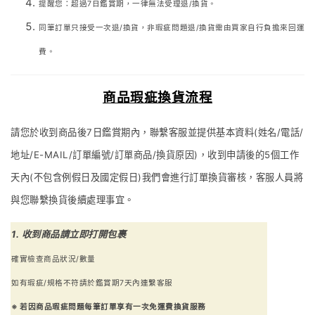
提醒您：超過7日鑑賞期，一律無法受理退/換貨。
同筆訂單只接受一次退/換貨，非瑕疵問題退/換貨需由買家自行負擔來回運
費。
商品瑕疵換貨流程
請您於收到商品後7日鑑賞期內，聯繫客服並提供基本資料(姓名/電話/
地址/E-MAIL/訂單編號/訂單商品/換貨原因)，收到申請後的5個工作
天內(不包含例假日及國定假日)我們會進行訂單換貨審核，客服人員將
與您聯繫換貨後續處理事宜。
1. 收到商品請立即打開包裹
確實檢查商品狀況/數量
如有瑕疵/規格不符請於鑑賞期7天內連繫客服
※ 若因商品瑕疵問題每筆訂單享有一次免運費換貨服務