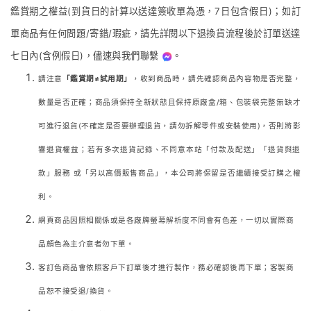
鑑賞期之權益(到貨日的計算以送達簽收單為憑，7日包含假日)；如訂
單商品有任何問題/寄錯/瑕疵，請先詳閱以下退換貨流程後於訂單送達
七日內(含例假日)，儘速與我們聯繫
。
請注意
「鑑賞期≠試用期」
，收到商品時，請先確認商品內容物是否完整，
數量是否正確；商品須保持全新狀態且保持原廠盒/箱、包裝袋完整無缺才
可進行退貨(不確定是否要辦理退貨，請勿拆解零件或安裝使用)，否則將影
響退貨權益；若有多次退貨記錄、不同意本站「付款及配送」「退貨與退
款」服務 或「另以高價販售商品」，本公司將保留是否繼續接受訂購之權
利。
網頁商品因照相關係或是各廠牌螢幕解析度不同會有色差，一切以實際商
品顏色為主介意者勿下單。
客訂色商品會依照客戶下訂單後才進行製作，務必確認後再下單；客製商
品恕不接受退/換貨。