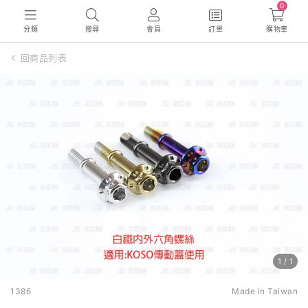
0
分類
搜尋
會員
訂單
購物車
回商品列表
1
/
1
1386
Made in Taiwan