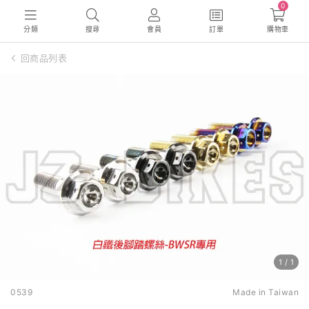
0
分類
搜尋
會員
訂單
購物車
回商品列表
1
/
1
0539
Made in Taiwan